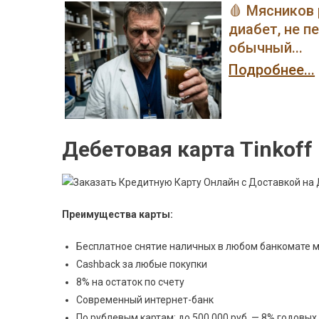
🩸 Мясников 
диабет, не п
обычный...
Подробнее...
Дебетовая карта Tinkoff 
Преимущества карты:
Бесплатное снятие наличных в любом банкомате 
Cashback за любые покупки
8% на остаток по счету
Современный интернет-банк
По рублевым картам: до 500 000 руб. — 8% годовых,