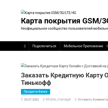
Перейти
к
содержимому
Карта покрытия GSM/3
Неофициальное сообщество пользователей мобильно
Подключиться
Мобильное Приложение
Заказать Кредитную Карту 
Тинькофф
Продукты Банка
Mobile_manager
26.07.2022
Оставить Коммента