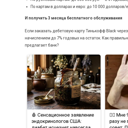
По картам в долларах и евро: до 10 000 долларов/
И получить 3 месяца бесплатного обслуживания
Если заказать дебетовую карту Тинькофф Black через
начислением до 7% годовых на остаток. Как правильн
предлагает банк?
🩸 Сенсационное заявление
❤️‍🔥 Мн
эндокринологов США:
разу не
диабет исчезнет навсегда,
совет: 