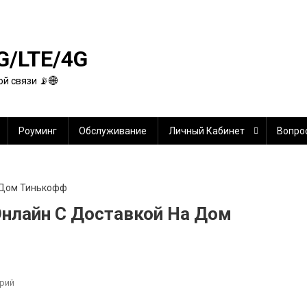
G/LTE/4G
й связи 📡🌐
Роуминг
Обслуживание
Личный Кабинет
Вопро
Онлайн С Доставкой На Дом
К
рий
Заказать