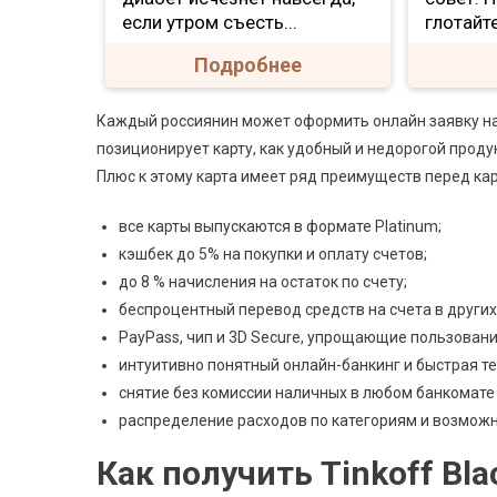
если утром съесть...
глотайте
Подробнее
Каждый россиянин может оформить онлайн заявку на 
позиционирует карту, как удобный и недорогой прод
Плюс к этому карта имеет ряд преимуществ перед кар
все карты выпускаются в формате Platinum;
кэшбек до 5% на покупки и оплату счетов;
до 8 % начисления на остаток по счету;
беспроцентный перевод средств на счета в других
PayPass, чип и 3D Secure, упрощающие пользовани
интуитивно понятный онлайн-банкинг и быстрая т
снятие без комиссии наличных в любом банкомате в
распределение расходов по категориям и возможн
Как получить Tinkoff Bla