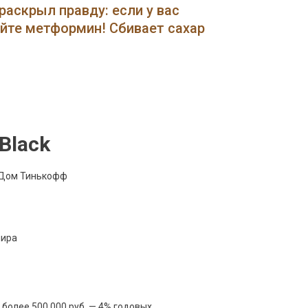
Кредитную
раскрыл правду: если у вас
Карту
ейте метформин! Сбивает сахар
Онлайн
С
Доставкой
На
Дом
Тинькофф
Black
мира
 более 500 000 руб. — 4% годовых