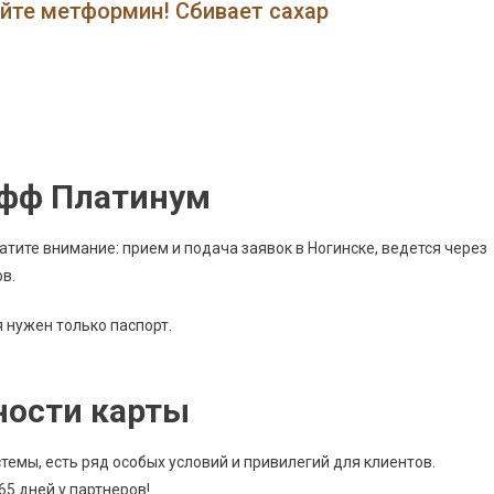
Банк
ейте метформин! Сбивает сахар
В
Ногинске
Адрес
офф Платинум
тите внимание: прием и подача заявок в Ногинске, ведется через
в.
я нужен только паспорт.
ности карты
емы, есть ряд особых условий и привилегий для клиентов.
65 дней у партнеров!