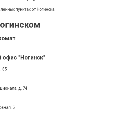
ленных пунктах от Ногинска
Ногинском
комат
 офис "Ногинск"
. 85
ационала, д. 74
озная, 5