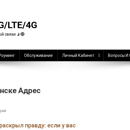
G/LTE/4G
й связи 📡🌐
Роуминг
Обслуживание
Личный Кабинет
Вопросы И
инске Адрес
К
рий
Адрес
Тинькофф
раскрыл правду: если у вас