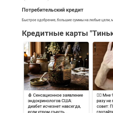
Потребительский кредит
Быстрое одобрение, большие суммы на любые цели, м
Кредитные карты "Тиньк
🩸 Сенсационное заявление
❤️‍🔥 Мн
эндокринологов США:
разу не
диабет исчезнет навсегда,
совет: 
если утром съесть...
глотайте