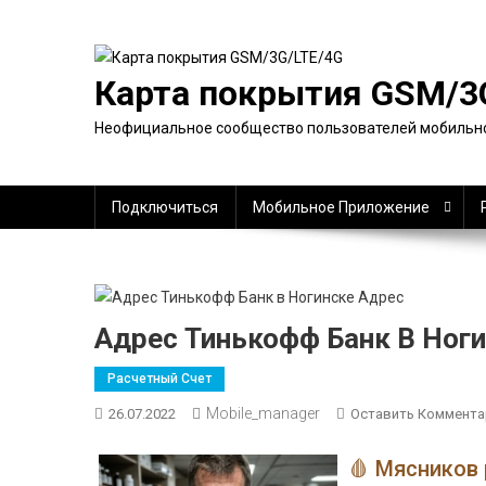
Перейти
к
содержимому
Карта покрытия GSM/3
Неофициальное сообщество пользователей мобильно
Подключиться
Мобильное Приложение
Адрес Тинькофф Банк В Ног
Расчетный Счет
Mobile_manager
26.07.2022
Оставить Коммента
🩸 Мясников 