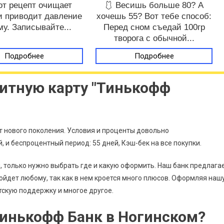
от рецепт очищает
🩱 Весишь больше 80? А
и приводит давление
хочешь 55? Вот тебе способ:
му. Записывайте...
Перед сном съедай 100гр
творога с обычной...
Подробнее
Подробнее
итную карту "Тинькофф
 нового поколения. Условия и проценты довольно
 и беспроцентный период: 55 дней, Кэш-бек на все покупки.
, только нужно выбрать где и какую оформить. Наш банк предлага
йдет любому, так как в нем кроется много плюсов. Оформляя наш
тскую поддержку и многое другое.
инькофф Банк в Ногинском?